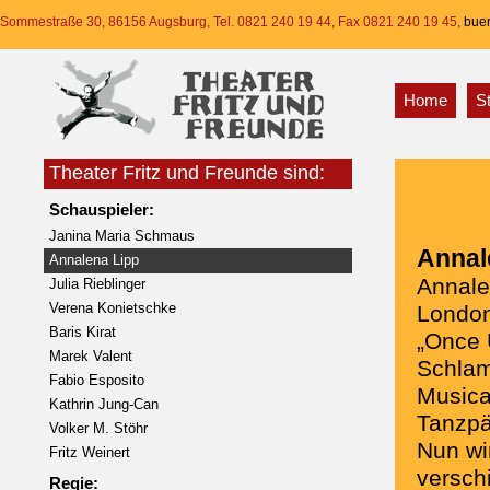
Sommestraße 30, 86156 Augsburg, Tel. 0821 240 19 44, Fax 0821 240 19 45,
buer
Home
S
Theater Fritz und Freunde sind:
Schauspieler:
Janina Maria Schmaus
Annal
Annalena Lipp
Annale
Julia Rieblinger
Verena Konietschke
London
Baris Kirat
„Once 
Marek Valent
Schlam
Fabio Esposito
Musica
Kathrin Jung-Can
Tanzpä
Volker M. Stöhr
Nun wi
Fritz Weinert
versch
Regie: