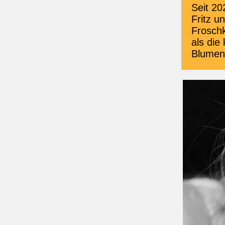
Seit 20
Fritz u
Froschk
als die
Blumen