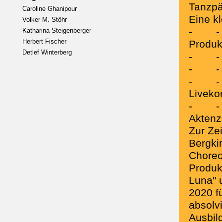
Tanzpä
Caroline Ghanipour
Eine k
Volker M. Stöhr
-
-
Katharina Steigenberger
Herbert Fischer
Produk
Detlef Winterberg
-
-
-
-
-
-
Liveko
-
-
Aktenz
Zur Ze
Bergki
Choreo
Produk
Luna" 
2020 f
absolv
Ausbil