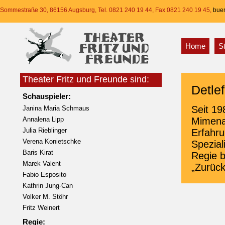
Sommestraße 30, 86156 Augsburg, Tel. 0821 240 19 44, Fax 0821 240 19 45,
buer
Home
S
Theater Fritz und Freunde sind:
Detle
Schauspieler:
Seit 19
Janina Maria Schmaus
Annalena Lipp
Mimenau
Julia Rieblinger
Erfahr
Verena Konietschke
Spezial
Baris Kirat
Regie b
Marek Valent
„Zurück
Fabio Esposito
Kathrin Jung-Can
Volker M. Stöhr
Fritz Weinert
Regie: