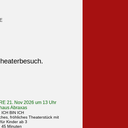
Theaterbesuch.
E 21. Nov 2026 um 13 Uhr
rhaus Abraxas
e ICH BIN ICH
ches, fröhliches Theaterstück mit
 für Kinder ab 3
. 45 Minuten
lef Winterberg
: Asa Mohr und Fritz Weinert
österreichischen,
önten Kinderbuchklassiker von
 und Susi Weigel
erlag Jungbrunnen
kteure spielen, singen, tanzen,
, fliegen und reimen sich durch
Tieres auf der Suche nach seiner