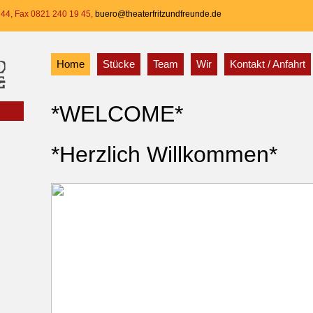
 44, Fax 0821 240 19 45,
buero@theaterfritzundfreunde.de
Home
Stücke
Team
Wir
Kontakt / Anfahrt
*WELCOME*
*Herzlich Willkommen*