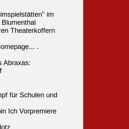
Homepage... .
s Abraxas:
f
pf für Schulen und
bin Ich Vorpremiere
lotz
bin Ich PREMIERE
en:
x.de
 wenden sie sich