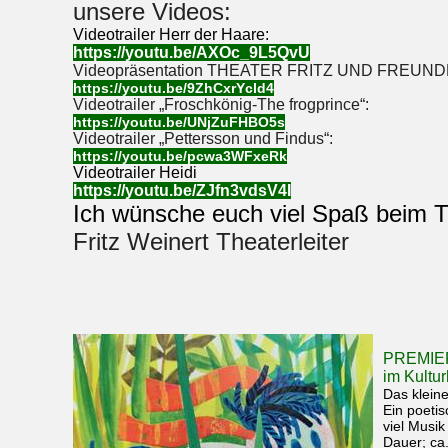
https://youtu.be/pcwa3WFxeRk
Videotrailer Heidi
https://youtu.be/ZJfn3vdsV4I
Ich wünsche euch viel Spaß beim 
Fritz Weinert Theaterleiter
PREMIER
im Kultu
Das klein
Ein poetis
viel Musik
Dauer; ca
Regie: Det
Darsteller
nach dem 
preisgekr
Mira Lobe
Rechte: V
Die zwei A
schwimmen
die abenteuerliche Geschichte eines kleinen, knuddeligen 