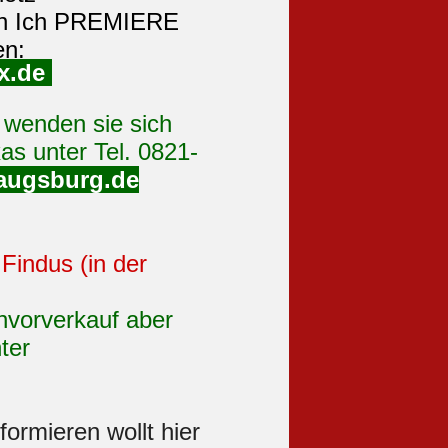
as unter Tel. 0821-
augsburg.de
Findus (in der
envorverkauf aber
ter
formieren wollt hier
E