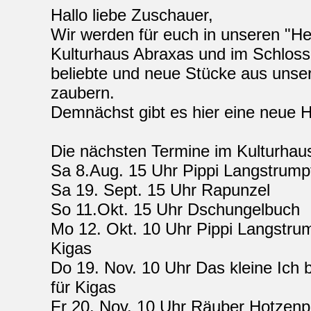
Demnächst gibt es hier eine neue 
Die nächsten Termine im Kulturhau
Sa 8.Aug. 15 Uhr Pippi Langstrump
Sa 19. Sept. 15 Uhr Rapunzel
So 11.Okt. 15 Uhr Dschungelbuch
Mo 12. Okt. 10 Uhr Pippi Langstrum
Kigas
Do 19. Nov. 10 Uhr Das kleine Ich 
für Kigas
Fr 20. Nov. 10 Uhr Räuber Hotzenp
Sa 21.Nov 13 Uhr Das kleine Ich 
Hier können sie online Tickets kauf
https://abraxas-augsburg.reservi
Bei Interesse für Kindergarten oder
Schulgruppenbuchungen (7,-€ p.P.)