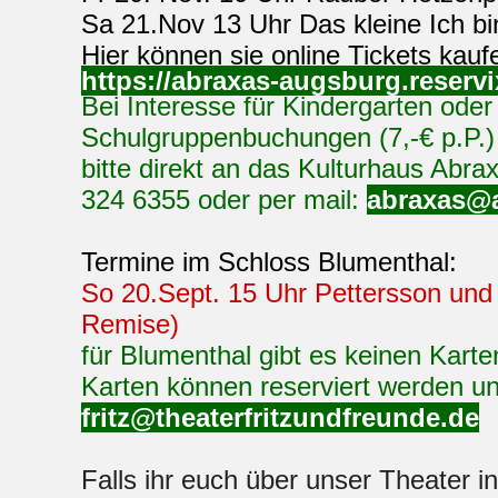
bitte direkt an das Kulturhaus Abrax
324 6355 oder per mail:
abraxas@
Termine im Schloss Blumenthal:
So 20.Sept. 15 Uhr Pettersson und 
Remise)
für Blumenthal gibt es keinen Kart
Karten können reserviert werden un
fritz@theaterfritzundfreunde.de
Falls ihr euch über unser Theater in
unsere Videos:
Videotrailer Herr der Haare:
https://youtu.be/AXOc_9L5QvU
Videopräsentation THEATER FRITZ UND FREUND
https://youtu.be/9ZhCxrYcld4
Videotrailer „Froschkönig-The frogprince“:
https://youtu.be/UNjZuFHBO5s
Videotrailer „Pettersson und Findus“: